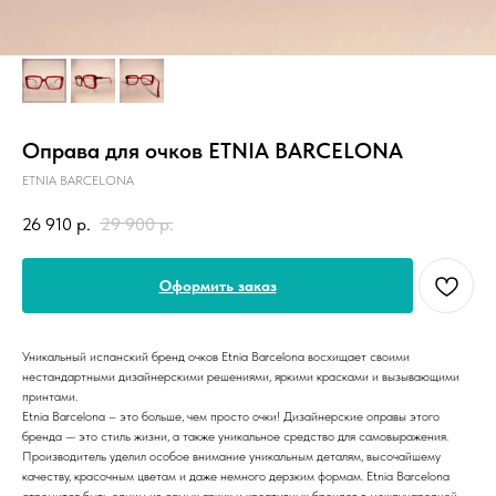
Оправа для очков ETNIA BARCELONA
ETNIA BARCELONA
26 910
р.
29 900
р.
Оформить заказ
Уникальный испанский бренд очков Etnia Barcelona восхищает своими
нестандартными дизайнерскими решениями, яркими красками и вызывающими
принтами.
Etnia Barcelona – это больше, чем просто очки! Дизайнерские оправы этого
бренда — это стиль жизни, а также уникальное средство для самовыражения.
Производитель уделил особое внимание уникальным деталям, высочайшему
качеству, красочным цветам и даже немного дерзким формам. Etnia Barcelona
стремится быть одним из самых ярких и креативных брендов в международной