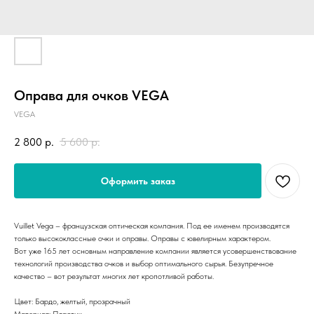
Оправа для очков VEGA
VEGA
2 800
р.
5 600
р.
Оформить заказ
Vuillet Vega – французская оптическая компания. Под ее именем производятся
только высококлассные очки и оправы. Оправы с ювелирным характером.
Вот уже 165 лет основным направление компании является усовершенствование
технологий производства очков и выбор оптимального сырья. Безупречное
качество – вот результат многих лет кропотливой работы.
Цвет: Бардо, желтый, прозрачный
Материал: Пластик