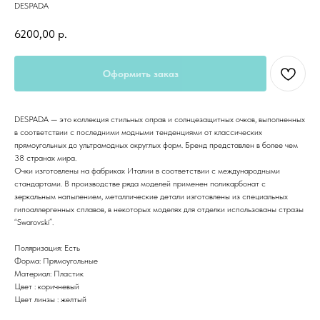
DESPADA
6200,00
р.
Оформить заказ
DESPADA — это коллекция стильных оправ и солнцезащитных очков, выполненных
в соответствии с последними модными тенденциями от классических
прямоугольных до ультрамодных округлых форм. Бренд представлен в более чем
38 странах мира.
Очки изготовлены на фабриках Италии в соответствии с международными
стандартами. В производстве ряда моделей применен поликарбонат с
зеркальным напылением, металлические детали изготовлены из специальных
гипоаллергенных сплавов, в некоторых моделях для отделки использованы стразы
“Swarovski”.
Поляризация: Есть
Форма: Прямоугольные
Материал: Пластик
Цвет : коричневый
Цвет линзы : желтый