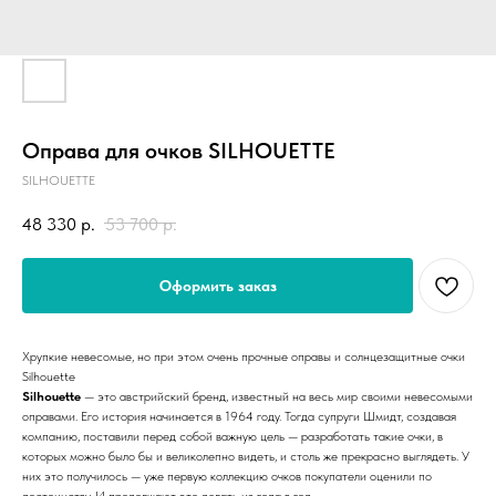
Оправа для очков SILHOUETTE
SILHOUETTE
48 330
р.
53 700
р.
Оформить заказ
Хрупкие невесомые, но при этом очень прочные оправы и солнцезащитные очки
Silhouette
Silhouette
— это австрийский бренд, известный на весь мир своими невесомыми
оправами. Его история начинается в 1964 году. Тогда супруги Шмидт, создавая
компанию, поставили перед собой важную цель — разработать такие очки, в
которых можно было бы и великолепно видеть, и столь же прекрасно выглядеть. У
них это получилось — уже первую коллекцию очков покупатели оценили по
достоинству. И продолжают это делать из года в год.