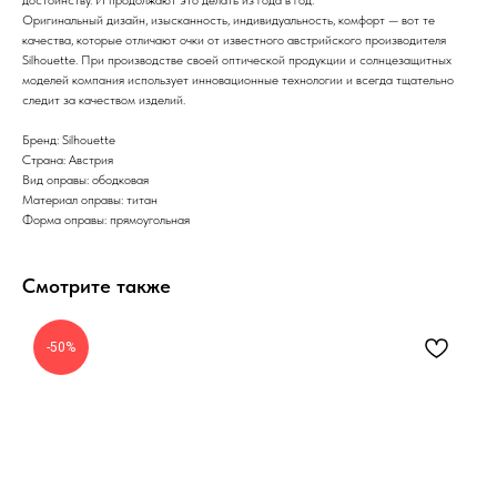
Оригинальный дизайн, изысканность, индивидуальность, комфорт — вот те
качества, которые отличают очки от известного австрийского производителя
Silhouette. При производстве своей оптической продукции и солнцезащитных
моделей компания использует инновационные технологии и всегда тщательно
следит за качеством изделий.
Бренд: Silhouette
Страна: Австрия
Вид оправы: ободковая
Материал оправы: титан
Форма оправы: прямоугольная
Смотрите также
-50%