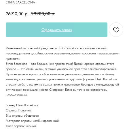
ETNIA BARCELONA
26910,00
р.
29900,00
р.
Оформить заказ
Уникальный испанский бренд очков Etnia Barcelona восхищает своими
нестандартными дизайнерскими решениями, яркими красками и вызывающими
принтами.
Etnia Barcelona – это больше, чем просто очки! Дизайнерские оправы этого
бренда — это стиль жизни, а также уникальное средство для самовыражения.
Производитель уделил особое внимание уникальным деталям, высочайшему
качеству, красочным цветам и даже немного дерзким формам. Etnia Barcelona
стремится быть одним из самых ярких и креативных брендов в международной
оптической промышленности. С оправой Etnia вы точно не останетесь
незамеченным!
Бренд: Etnia Barcelona
Страна: Испания
Вид оправы: ободковая
Материал оправы: комбинированный
Цвет оправы: черный